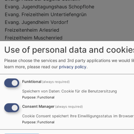
Evang. Jugendtagungshaus Schopflohe
Evang. Freizeitheim Untertiefengrün
Evang. Jugendheim Vordorf
Freizeitenheim Arlesried
Freizeitheim Muschenried
Hans-Leipelt-Haus
Use of personal data and cookie
Jugendbildungshaus Wiedhölzlkaser
Please choose the services and 3rd party applications we would li
Jugendgästehaus Altglashütte
learn more, please read our
privacy policy
.
Jugendhaus des EBZ Hesselberg
Jugendhaus Grafenbuch
Funktional
(always required)
Jugendheim Kappel
Speichern von Daten: Cookie für die Benutzersitzung
Jugendgästehaus Hirschbergheim
Purpose
:
Functional
Jugendtagungshaus Bürgerspital Iphofen
Consent Manager
(always required)
Jugendtagungsstätte Rammelsbach
Jugendübernachtungshaus Veitsweiler
Cookie Consent speichert Ihre Einwilligungsstatus im Browser
Purpose
:
Functional
Kreativzentrum Sachsenmühle
Übernachtungshütte Tippach