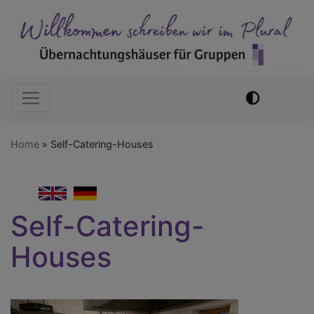
Skip
to
main
content
Hauptnavigation
Home
Self-Catering-Houses
English
German
Self-Catering-
Houses