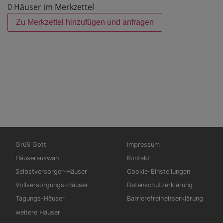
0 Häuser im Merkzettel
Zu Merkzettel hinzufügen und anfragen
Hauptnavigation
Fußbereichsmenü
Grüß Gott
Impressum
Häuserauswahl
Kontakt
Selbstversorger-Häuser
Cookie-Einstellungen
Vollversorgungs-Häuser
Datenschutzerklärung
Tagungs-Häuser
Barrierefreiheitserklärung
weitere Häuser