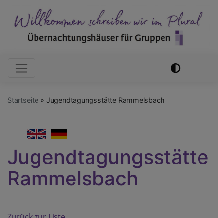
Direkt
zum
Inhalt
Hauptnavigation
Startseite
Jugendtagungsstätte Rammelsbach
English
German
Jugendtagungsstätte
Rammelsbach
Zurück zur Liste