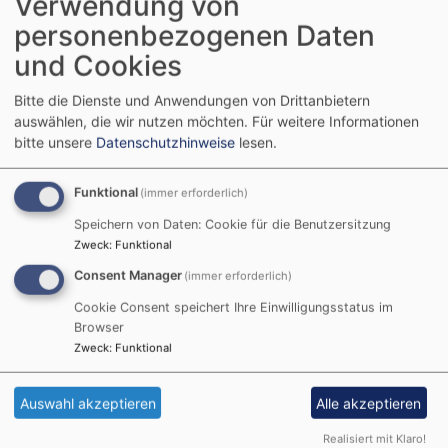
Verwendung von
Sportwiese (ca. 3.500 m2), Wander- und Spazierwege
personenbezogenen Daten
Freizeitgestaltung im Umkreis (Aktivitäten/Erlebnisse)
und Cookies
- "Geologischer Lehr- und Wanderpfad" sowie
Gipfelrundweg "Hesselbergpfad" und weitere Wander-
Bitte die Dienste und Anwendungen von Drittanbietern
bzw. Fahrradwege in Hausnähe;
auswählen, die wir nutzen möchten.
Für weitere Informationen
- Gleitschirmfliegen und Modellflug am Hesselberg
bitte unsere
Datenschutzhinweise
lesen.
- Reiten und Kutschfahrten in den umliegenden Orten
- Badeweiher in den umliegenden Orten (Gerolfingen,
Funktional
(immer erforderlich)
Röckingen, Ehingen)
Speichern von Daten: Cookie für die Benutzersitzung
- Wassersport, wie z.B. Segeln, Surfen, Angeln,
Zweck
:
Funktional
Bootfahren am Dennenloher See und im Fränkischen
Consent Manager
(immer erforderlich)
Seenland (Altmühl- bzw. Brombachsee)
- Freilichtbühnen (Dinkelsbühl, Freuchtwangen, aber
Cookie Consent speichert Ihre Einwilligungsstatus im
auch Spalt bzw. Pfofeld)
Browser
Zweck
:
Funktional
- touristisch attraktive Städte gut erreichbar
(Dinkelsbühl, Rothenburg, Ansbach, u.a.)
Auswahl akzeptieren
Alle akzeptieren
Realisiert mit Klaro!