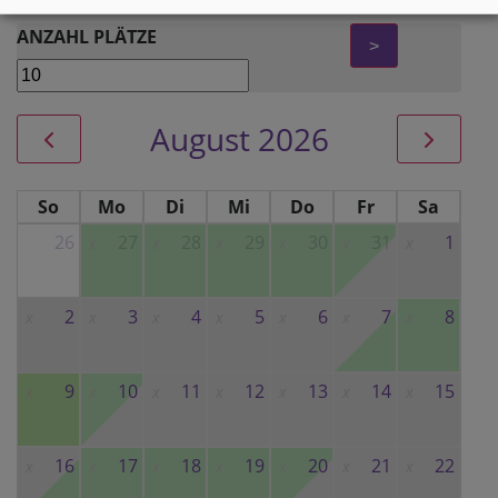
ANZAHL PLÄTZE
>
August 2026
So
Mo
Di
Mi
Do
Fr
Sa
26
27
28
29
30
31
1
x
x
x
x
x
x
2
3
4
5
6
7
8
x
x
x
x
x
x
x
9
10
11
12
13
14
15
x
x
x
x
x
x
x
16
17
18
19
20
21
22
x
x
x
x
x
x
x