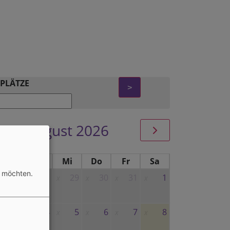
PLÄTZE
>
August 2026
Mo
Di
Mi
Do
Fr
Sa
n möchten.
27
28
29
30
31
1
x
x
x
x
x
x
3
4
5
6
7
8
x
x
x
x
x
x