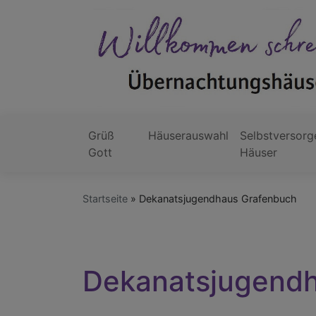
Direkt
zum
Inhalt
Grüß
Häuserauswahl
Selbstversorg
Hauptnavigation
Gott
Häuser
Startseite
Dekanatsjugendhaus Grafenbuch
Dekanatsjugend