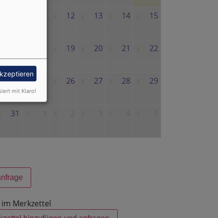
10
11
12
13
14
15
x
x
x
x
x
x
17
18
19
20
21
22
x
x
x
x
x
x
akzeptieren
24
25
26
27
28
29
x
x
x
x
x
x
siert mit Klaro!
31
1
2
3
4
5
x
x
x
x
x
x
anfrage
 im Merkzettel