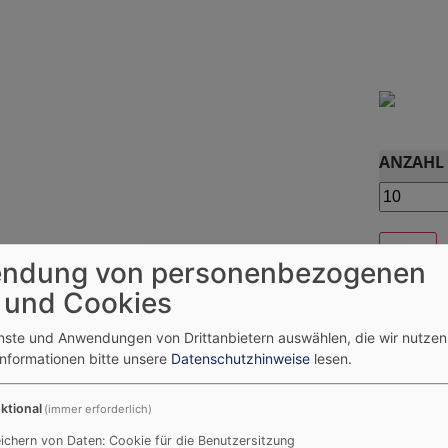
ANZAHL 
ndung von personenbezogenen
 und Cookies
So
enste und Anwendungen von Drittanbietern auswählen, die wir nutze
26
Informationen bitte unsere
Datenschutzhinweise
lesen.
ktional
2
(immer erforderlich)
x
cher Forst. Viel Platz (auch bei
ichern von Daten: Cookie für die Benutzersitzung