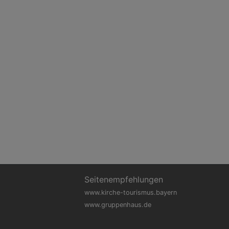
Seitenempfehlungen
www.kirche-tourismus.bayern
www.gruppenhaus.de