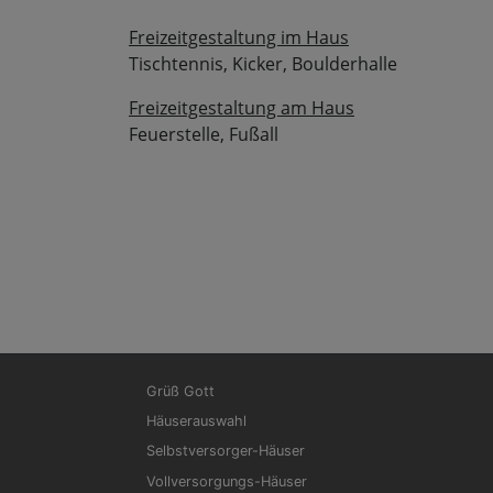
Freizeitgestaltung im Haus
Tischtennis, Kicker, Boulderhalle
Freizeitgestaltung am Haus
Feuerstelle, Fußall
Hauptnavigation
F
Grüß Gott
Häuserauswahl
Selbstversorger-Häuser
Vollversorgungs-Häuser