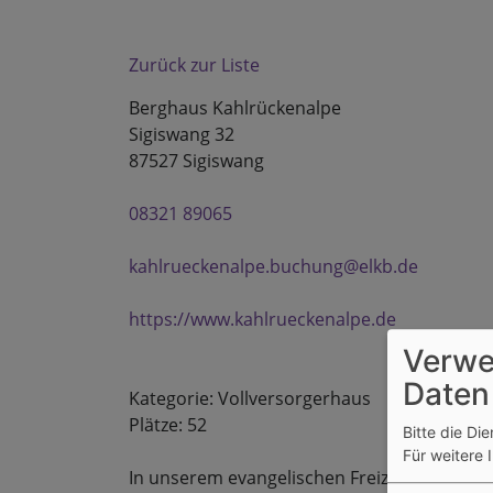
Zurück zur Liste
Berghaus Kahlrückenalpe
Sigiswang 32
87527 Sigiswang
08321 89065
kahlrueckenalpe.buchung@elkb.de
https://www.kahlrueckenalpe.de
Verwe
Daten
Kategorie: Vollversorgerhaus
Plätze: 52
Bitte die Di
Für weitere 
In unserem evangelischen Freizeitenheim -