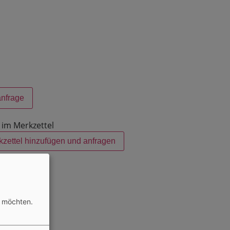
anfrage
 im Merkzettel
kzettel hinzufügen und anfragen
n möchten.