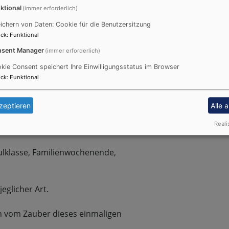
Alltag entfliehen.
ktional
(immer erforderlich)
ichern von Daten: Cookie für die Benutzersitzung
uf 1200 m Meereshöhe
ck
:
Funktional
seits von jeglichem Verkehr
sent Manager
(immer erforderlich)
lick ins obere Illertal auf die
kie Consent speichert Ihre Einwilligungsstatus im Browser
 Team versorgt Sie und Ihre Gruppe
ck
:
Funktional
ele Möglichkeiten zur aktiven
zeptieren
Alle 
Reali
für Entspannung und Ruhe
lklasse, Familienwochenende,
eglicher Art.
ren vom Zauber dieses einmaligen