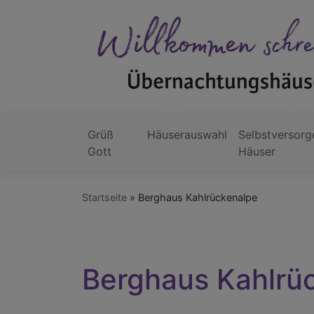
Direkt
zum
Inhalt
Grüß
Häuserauswahl
Selbstversorg
Hauptnavigation
Gott
Häuser
Startseite
Berghaus Kahlrückenalpe
Berghaus Kahlrü