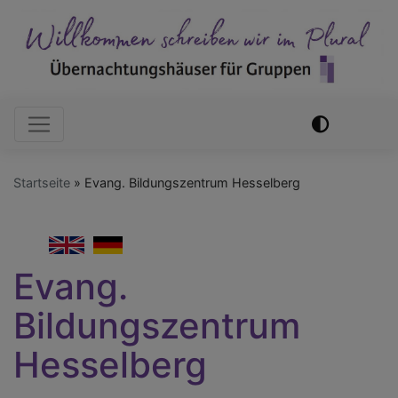
Direkt
zum
Inhalt
Hauptnavigation
Startseite
Evang. Bildungszentrum Hesselberg
English
German
Evang.
Bildungszentrum
Hesselberg