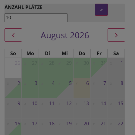
ANZAHL PLÄTZE
>
August 2026
So
Mo
Di
Mi
Do
Fr
Sa
26
27
28
29
30
31
1
x
x
x
x
x
x
2
3
4
5
6
7
8
x
x
x
x
x
x
x
9
10
11
12
13
14
15
x
x
x
x
x
x
x
16
17
18
19
20
21
22
x
x
x
x
x
x
x