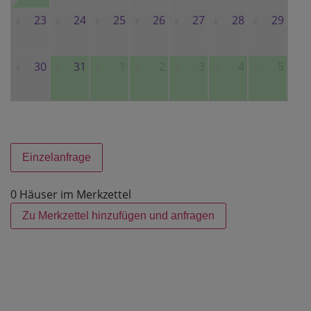
23
24
25
26
27
28
29
x
x
x
x
x
x
x
30
31
1
2
3
4
5
x
x
x
x
x
x
x
Einzelanfrage
0 Häuser im Merkzettel
Zu Merkzettel hinzufügen und anfragen